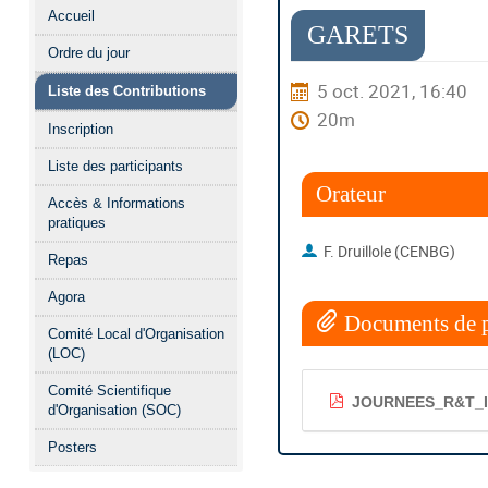
Menu
Accueil
de
GARETS
Ordre du jour
l'événement
5 oct. 2021, 16:40
Liste des Contributions
20m
Inscription
Liste des participants
Orateur
Accès & Informations
pratiques
F. Druillole (CENBG)
Repas
Agora
Documents de p
Comité Local d'Organisation
(LOC)
Comité Scientifique
JOURNEES_R&T_I
d'Organisation (SOC)
Posters