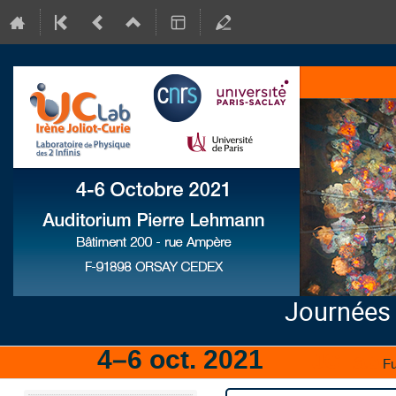
Journées
4–6 oct. 2021
IJCLab
Fu