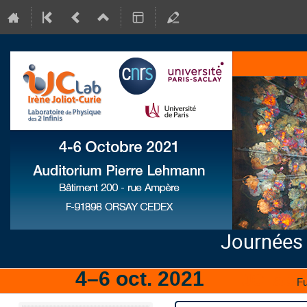
Journées
4–6 oct. 2021
IJCLab
Fu