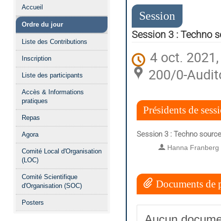
Menu
Accueil
de
Session
Ordre du jour
l'événement
Session 3 : Techno s
Liste des Contributions
4 oct. 2021,
Inscription
200/0-Audit
Liste des participants
Accès & Informations
pratiques
Présidents de sess
Repas
Session 3 : Techno source
Agora
Hanna Franberg
Comité Local d'Organisation
(LOC)
Comité Scientifique
Documents de p
d'Organisation (SOC)
Posters
Aucun docume