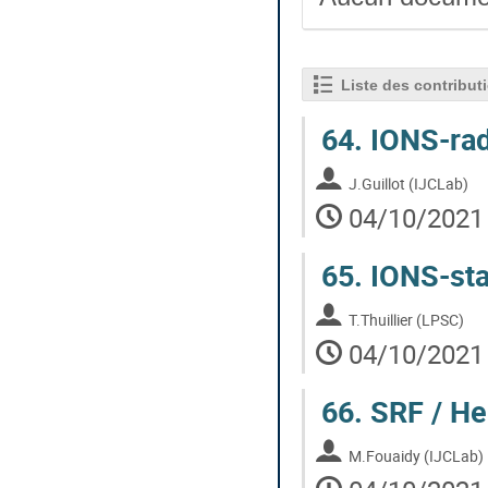
Liste des contribut
64.
IONS-rad
J.Guillot (IJCLab)
04/10/2021 
65.
IONS-sta
T.Thuillier (LPSC)
04/10/2021 
66.
SRF / He
M.Fouaidy (IJCLab)