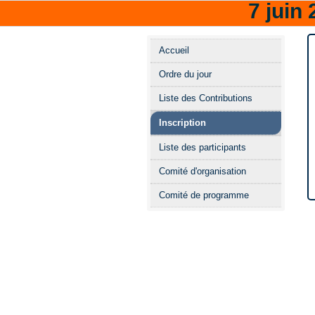
7 juin
Menu
Accueil
de
Ordre du jour
l'événement
Liste des Contributions
Inscription
Liste des participants
Comité d'organisation
Comité de programme