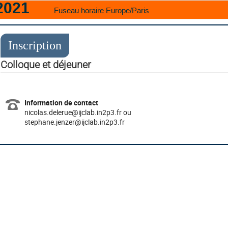
 2021
Fuseau horaire Europe/Paris
Inscription
Colloque et déjeuner
Information de contact
nicolas.delerue@ijclab.in2p3.fr ou
stephane.jenzer@ijclab.in2p3.fr