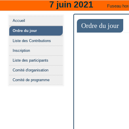
7 juin 2021
Fuseau hor
Menu
Accueil
de
Ordre du jour
Ordre du jour
l'événement
Liste des Contributions
Inscription
Liste des participants
Comité d'organisation
Comité de programme