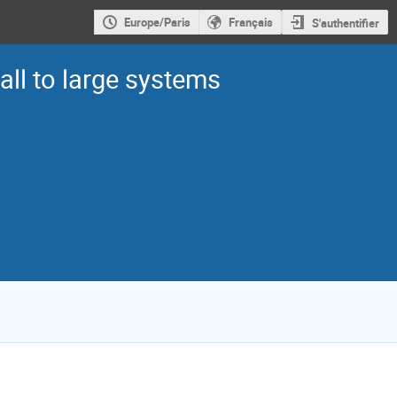
Europe/Paris
Français
S'authentifier
ll to large systems