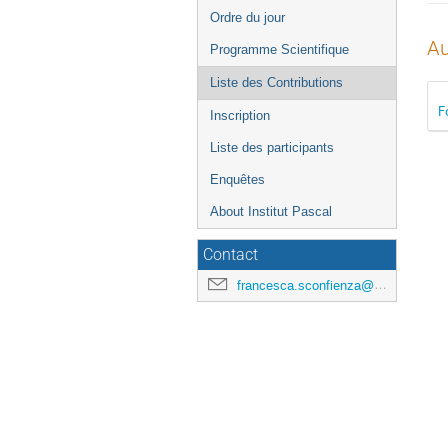
de
Ordre du jour
l'événement
Au
Programme Scientifique
Liste des Contributions
F
Inscription
Liste des participants
Enquêtes
About Institut Pascal
Contact
francesca.sconfienza@universite-paris-saclay.fr