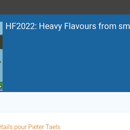
HF2022: Heavy Flavours from sma
tails pour Pieter Taels