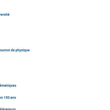
ersité
tournoi de physique
hématiques
on 150 ans
élérateurs