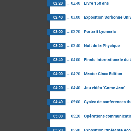
Livre 150 ans
02:20
→
02:40
Exposition Sorbonne Univ
02:40
→
03:00
Portrait Lyonnais
03:00
→
03:20
Nuit de la Physique
03:20
→
03:40
Finale Internationale du 
03:40
→
04:00
Master Class Edition
04:00
→
04:20
Jeu vidéo "Game Jam"
04:20
→
04:40
Cycles de conférences t
04:40
→
05:00
Opérations communicati
05:00
→
05:20
Exposition itinérante Acc
05:20
→
05:40