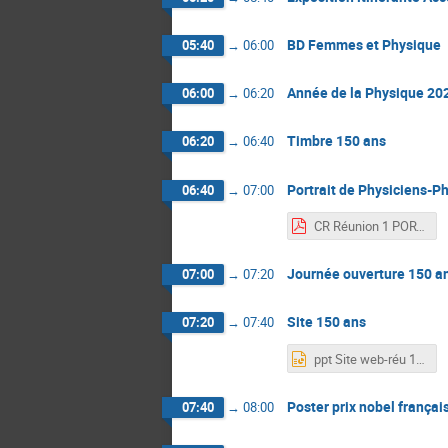
BD Femmes et Physique
05:40
→
06:00
Année de la Physique 20
06:00
→
06:20
Timbre 150 ans
06:20
→
06:40
Portrait de Physiciens-P
06:40
→
07:00
CR Réunion 1 PORTRAITS-PHYSICIENS-20220105.pdf
Journée ouverture 150 a
07:00
→
07:20
Site 150 ans
07:20
→
07:40
ppt Site web-réu 1.pptx
Poster prix nobel françai
07:40
→
08:00