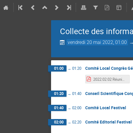
Collecte des informa
vendredi 20 mai 2022, 01:00
Comité Local Congrès Gé
01:00
→
01:20
2022.02.02 Réunion CLO CG2023_01-02.pdf
Conseil Scientifique Con
01:20
→
01:40
Comité Local Festival
01:40
→
02:00
Comité Editorial Festival
02:00
→
02:20