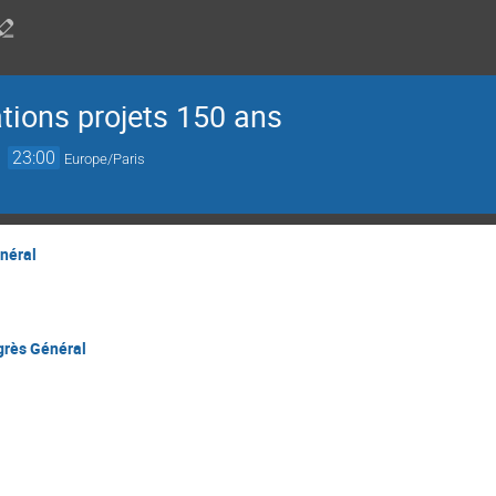
tions projets 150 ans
→
23:00
Europe/Paris
néral
grès Général