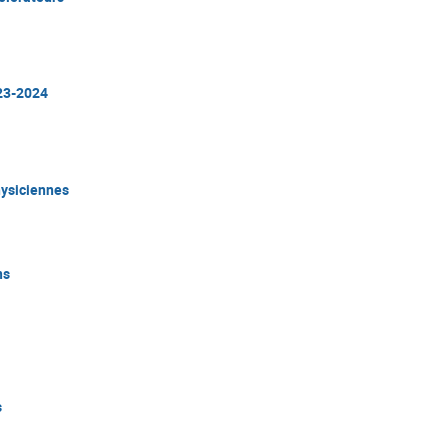
23-2024
hysiciennes
ns
s