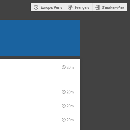
Europe/Paris
Français
S'authentifier
20m
20m
20m
20m