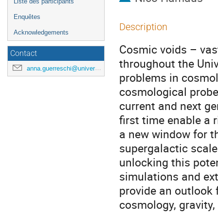
Liste des participants
Enquêtes
Description
Acknowledgements
Cosmic voids – vast
Contact
throughout the Uni
anna.guerreschi@universite-paris-saclay.fr
problems in cosmolo
cosmological probe 
current and next ge
first time enable a 
a new window for t
supergalactic scale
unlocking this poten
simulations and ext
provide an outlook 
cosmology, gravity,