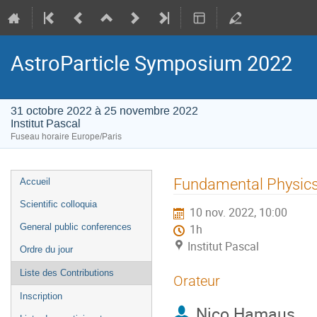
AstroParticle Symposium 2022
31 octobre 2022 à 25 novembre 2022
Institut Pascal
Fuseau horaire Europe/Paris
Menu
Fundamental Physics
Accueil
de
Scientific colloquia
10 nov. 2022, 10:00
l'événement
General public conferences
1h
Institut Pascal
Ordre du jour
Liste des Contributions
Orateur
Inscription
Nico Hamaus