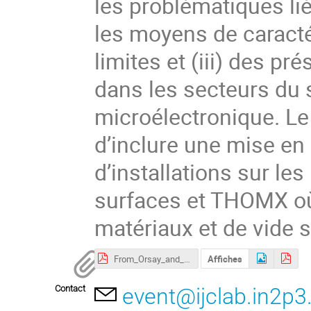
les problématiques lié
les moyens de caractér
limites et (iii) des p
dans les secteurs du s
microélectronique. 
d’inclure une mise en a
d’installations sur l
surfaces et THOMX où
matériaux et de vide 
From_Orsay_and_Bures_IJCLab_com_2022.pdf
Affiches
Contact
event@ijclab.in2p3.