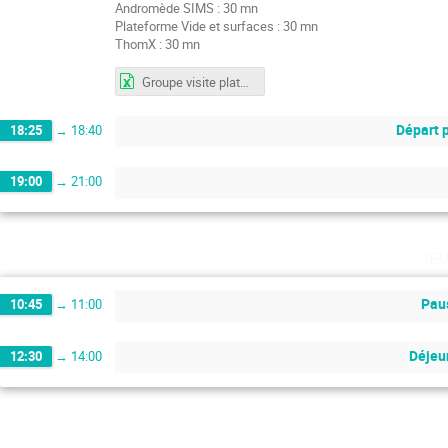
Andromède SIMS : 30 mn
Plateforme Vide et surfaces : 30 mn
ThomX : 30 mn
Groupe visite plateformes.xlsx
Départ p
18:25
→
18:40
19:00
→
21:00
je
Pau
10:45
→
11:00
Déjeu
12:30
→
14:00