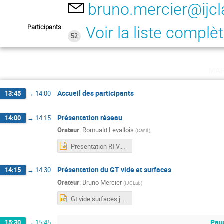
bruno.mercier@ijcl
Participants
Voir la liste complè
52
ma
Accueil des participants
13:45
→
14:00
Présentation réseau
14:00
→
14:15
Orateur
:
Romuald Levallois
(
Ganil
)
Presentation RTV.pptx
Présentation du GT vide et surfaces
14:15
→
14:30
Orateur
:
Bruno Mercier
(
IJCLab
)
Gt vide surfaces journées them.pptx
Pau
15:30
→
15:45