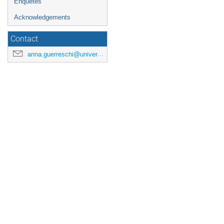
Enquêtes
Acknowledgements
Contact
anna.guerreschi@universite-paris-saclay.fr