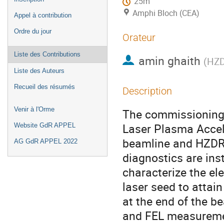
25m
Amphi Bloch (CEA)
Appel à contribution
Ordre du jour
Orateur
Liste des Contributions
amin ghaith
(
HZ
Liste des Auteurs
Recueil des résumés
Description
Venir à l'Orme
The commissioning o
Laser Plasma Accel
Website GdR APPEL
beamline and HZDR 
AG GdR APPEL 2022
diagnostics are ins
characterize the el
laser seed to attai
at the end of the b
and FEL measuremen