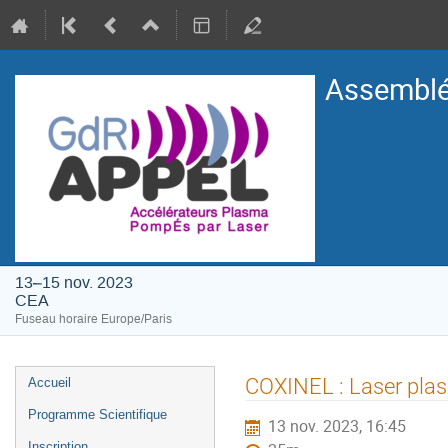
Assemblé
13–15 nov. 2023
CEA
Fuseau horaire Europe/Paris
Menu
COXINEL : Laser plas
Accueil
de
Programme Scientifique
13 nov. 2023, 16:45
l'événement
Inscription