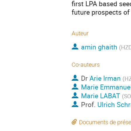
first LPA based see
future prospects o
Auteur
amin ghaith
(
HZ
Co-auteurs
Dr
Arie Irman
(
H
Marie Emmanuel
Marie LABAT
(
SO
Prof.
Ulrich Sc
Documents de prése