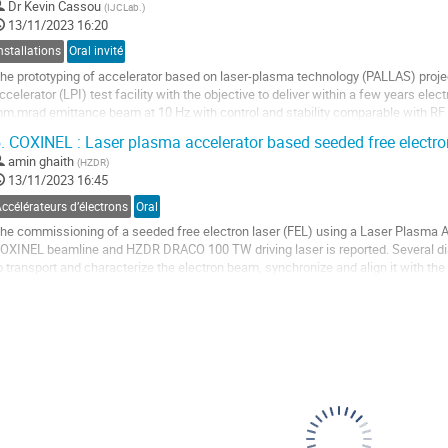
ller
Dr
Kevin Cassou
(
IJCLab.
)
13/11/2023 16:20
a
nstallations
Oral invité
age
he prototyping of accelerator based on laser-plasma technology (PALLAS) project
e
ccelerator (LPI) test facility with the objective to deliver within a few years el
a
m.mrad emittance beam at 10 Hz with control and stability comparable with RF 
ontribution
tructured around advanced...
.
COXINEL : Laser plasma accelerator based seeded free electro
ller
amin ghaith
(
HZDR
)
13/11/2023 16:45
a
ccélérateurs d’électrons
Oral
age
he commissioning of a seeded free electron laser (FEL) using a Laser Plasma A
e
OXINEL beamline and HZDR DRACO 100 TW driving laser is reported. Several dia
a
o transport and characterize the electron beam, synchronize and align it with the 
ontribution
pectrometer is installed at...
ller
a
age
e
a
ontribution