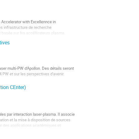
h Accelerator with Excellennce in
des infrastructure de recherche
ty basée sur les accélérateurs plasma.
tives
ser multi-PW d'Apollon. Des détails seront
4 PW et sur les perspectives d'avenir.
tion CEnter)
les par interaction laser-plasma. Il associe
tion et la mise à disposition de sources
ur des applications académiques et