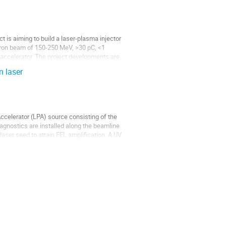
 is aiming to build a laser-plasma injector
ectron beam of 150-250 MeV, >30 pC, <1
accelerator. The project developments are
n laser
ccelerator (LPA) source consisting of the
gnostics are installed along the beamline
laser seed to attain FEL amplification. A UV