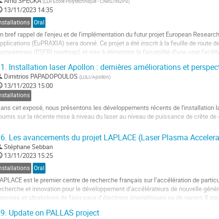
Arnd SPECKA
(
LLR Ecole Polytechnique - CNRS/IN2P3
)
13/11/2023 14:35
nstallations
Oral
n bref rappel de l'enjeu et de l'implémentation du futur projet European Researc
pplications (EuPRAXIA) sera donné. Ce projet a été inscrit à la feuille de route 
uropéennes (ESFRI roadmap) et vise à démontrer la faisabilité d'une user facili
lors que le site du LNF (Frascati,Italie)...
1.
Installation laser Apollon : dernières améliorations et perspec
ller
Dimitrios PAPADOPOULOS
(
LULI/Apollon
)
13/11/2023 15:00
a
nstallations
age
ans cet exposé, nous présentons les développements récents de l'installation la
e
ournis sur la récente mise à niveau du laser au niveau de puissance de crête de 
a
ontribution
ller
6.
Les avancements du projet LAPLACE (Laser Plasma Accelera
Stéphane Sebban
a
13/11/2023 15:25
age
e
nstallations
Oral
a
APLACE est le premier centre de recherche français sur l’accélération de particu
ontribution
echerche et innovation pour le développement d’accélérateurs de nouvelle généra
ntenses et ultrabrèves de faisceaux d’électrons énergétiques ou de rayons X po
ndustrielles. Dans le cadre du...
9.
Update on PALLAS project