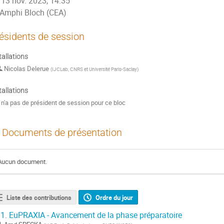
13 nov. 2023, 14:35
Amphi Bloch (CEA)
ésidents de session
tallations
Nicolas Delerue
(
IJCLab, CNRS et Université Paris-Saclay
)
tallations
l n'a pas de président de session pour ce bloc
Documents de présentation
Aucun document.
Liste des contributions
Ordre du jour
1.
EuPRAXIA - Avancement de la phase préparatoire