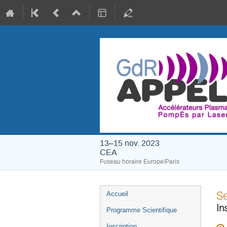
13–15 nov. 2023
CEA
Fuseau horaire Europe/Paris
Menu
S
Accueil
de
In
Programme Scientifique
l'événement
Inscription