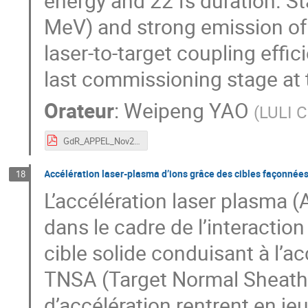
energy and 22 fs duration. S
MeV) and strong emission of
laser-to-target coupling effic
last commissioning stage at 
Orateur
:
Weipeng YAO
(
LULI 
GdR_APPEL_Nov2023_WeipengYAO.pdf
Accélération laser-plasma d’ions grâce des cibles façonnées
18
L’accélération laser plasma (
dans le cadre de l’interactio
cible solide conduisant à l’
TNSA (Target Normal Sheath 
d’accélération rentrent en jeu