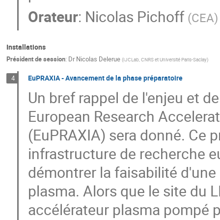
Orateur
:
Nicolas Pichoff
(
CEA
)
Installations
Président de session
:
Dr
Nicolas Delerue
(
IJCLab, CNRS et Université Paris-Saclay
)
EuPRAXIA - Avancement de la phase préparatoire
4
Un bref rappel de l'enjeu et d
European Research Accelerato
(EuPRAXIA) sera donné. Ce proj
infrastructure de recherche 
démontrer la faisabilité d'une
plasma. Alors que le site du LN
accélérateur plasma pompé pa