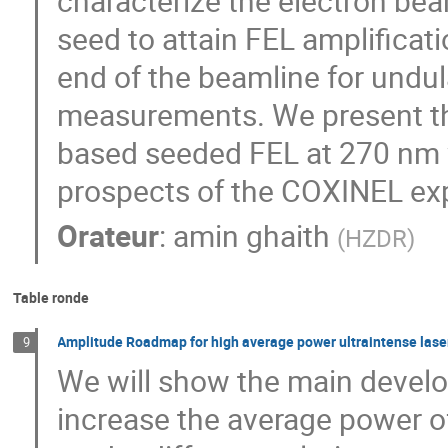
characterize the electron beam
seed to attain FEL amplificati
end of the beamline for undul
measurements. We present the
based seeded FEL at 270 nm w
prospects of the COXINEL ex
Orateur
:
amin ghaith
(
HZDR
)
Table ronde
Amplitude Roadmap for high average power ultraintense laser
9
We will show the main develo
increase the average power o