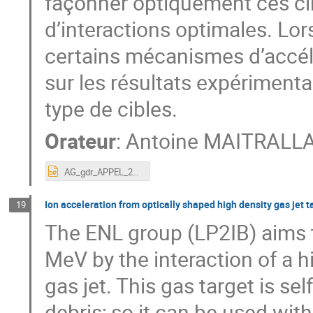
façonner optiquement ces ci
d’interactions optimales. Lors
certains mécanismes d’accélé
sur les résultats expériment
type de cibles.
Orateur
:
Antoine MAITRALL
AG_gdr_APPEL_23_AM.pptx
Ion acceleration from optically shaped high density gas jet t
19
The ENL group (LP2IB) aims t
MeV by the interaction of a hi
gas jet. This gas target is s
debris; so it can be used wit