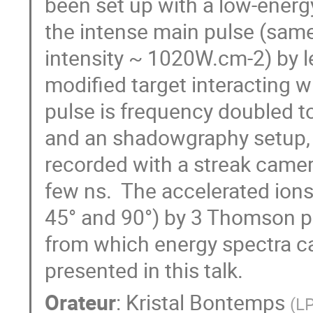
been set up with a low-energ
the intense main pulse (same 
intensity ~ 1020W.cm-2) by l
modified target interacting w
pulse is frequency doubled t
and an shadowgraphy setup, a
recorded with a streak camera
few ns. The accelerated ions
45° and 90°) by 3 Thomson p
from which energy spectra can
presented in this talk.
Orateur
:
Kristal Bontemps
(
L