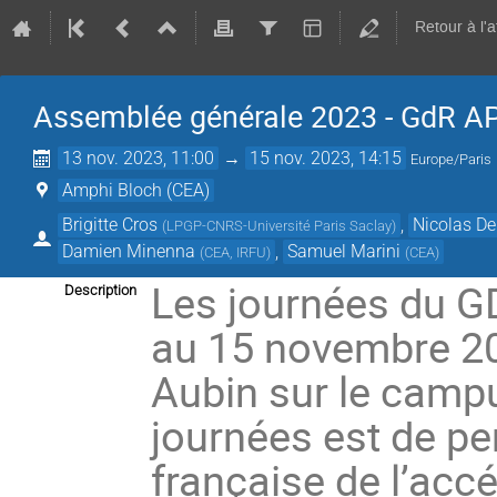
Retour à l'
Assemblée générale 2023 - GdR A
13 nov. 2023, 11:00
→
15 nov. 2023, 14:15
Europe/Paris
Amphi Bloch (CEA)
Brigitte Cros
,
Nicolas De
(
LPGP-CNRS-Université Paris Saclay
)
Damien Minenna
,
Samuel Marini
(
CEA, IRFU
)
(
CEA
)
Les journées du G
Description
au 15 novembre 202
Aubin sur le campu
journées est de p
française de l’acc