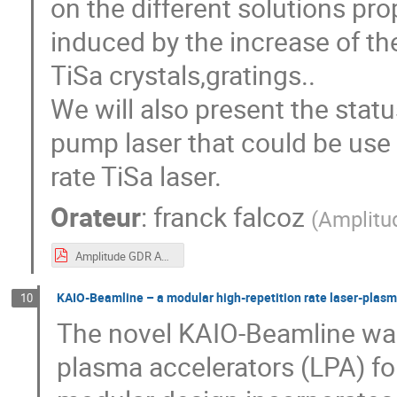
on the different solutions p
induced by the increase of the
TiSa crystals,gratings..
We will also present the sta
pump laser that could be use 
rate TiSa laser.
Orateur
:
franck falcoz
(
Amplitu
Amplitude GDR APPEL 2023.pdf
KAIO-Beamline – a modular high-repetition rate laser-plasma
10
The novel KAIO-Beamline was
plasma accelerators (LPA) for 