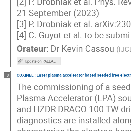
[2] P. Drobniak et al. Phys. 
21 September (2023)
[3] P. Drobniak et al. arXiv:2
[4] C. Guyot et al. to be subm
Orateur
:
Dr
Kevin Cassou
(
IJC
Update on PALLAS project
COXINEL : Laser plasma accelerator based seeded free electr
8
The commissioning of a seeded
Plasma Accelerator (LPA) so
and HZDR DRACO 100 TW drivin
diagnostics are installed alo