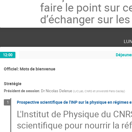
faire le point sur 
d’échanger sur les 
lu
Déjeuner
12:00
Officiel: Mots de bienvenue
Stratégie
Président de session
:
Dr
Nicolas Delerue
(
IJCLab, CNRS et Université Paris-Saclay
)
Prospective scientifique de l'INP sur la physique en régimes 
1
L'Institut de Physique du CNRS
scientifique pour nourrir la ré