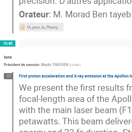
précision. D’autres applicati
Orateur
:
M.
Morad Ben tayeb
IA_pour_la_Physique.pptx
10:40
Ions
Président de session
:
Medhi TARISIEN
(
CENBG
)
First proton acceleration and X-ray emission at the Apollon la
17
We present the first results 
focal-length area of the Apol
with the main laser beam (F1
petawatts. This beam deliver