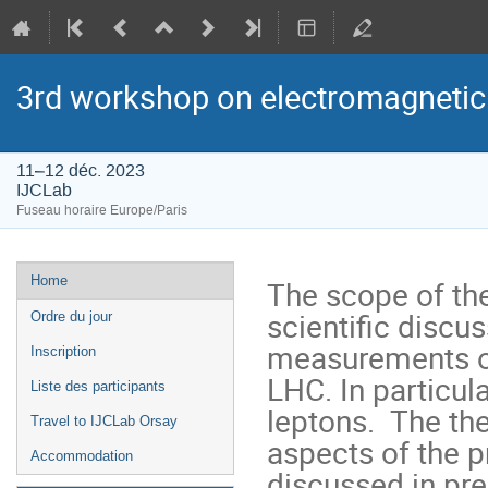
3rd workshop on electromagnetic 
11–12 déc. 2023
IJCLab
Fuseau horaire Europe/Paris
Menu
Home
The scope of the
de
scientific discu
Ordre du jour
l'événement
measurements of
Inscription
LHC. In particul
Liste des participants
leptons. The th
Travel to IJCLab Orsay
aspects of the p
Accommodation
discussed in pre