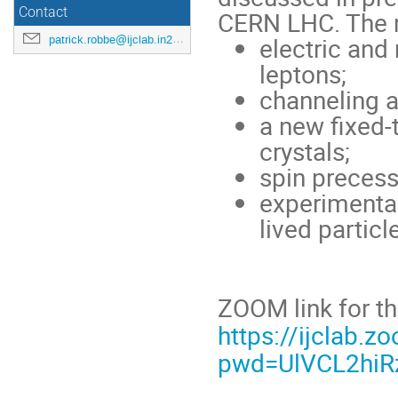
Contact
CERN LHC. The m
electric an
patrick.robbe@ijclab.in2p3.fr
leptons;
channeling a
a new fixed-
crystals;
spin precess
experimental
lived particl
ZOOM link for t
https://ijclab.
pwd=UlVCL2hi