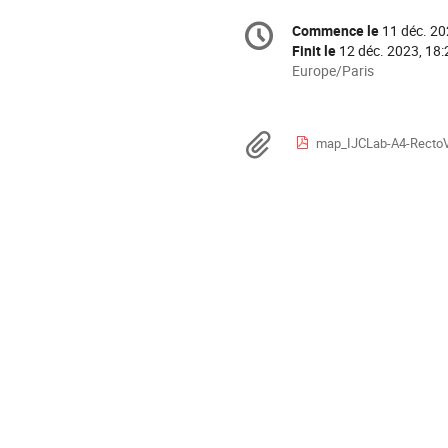
Information
Commence le
11 déc. 20
Date/Heure
de
Finit le
12 déc. 2023, 18:
la
Toutes
Europe/Paris
les
conférence
horaires
sont
Documents
map_IJCLab-A4-RectoV
en
Europe/Paris