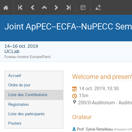
Joint ApPEC-­‐ECFA-­‐NuPECC Sem
14–16 oct. 2019
IJCLab
Fuseau horaire Europe/Paris
Menu
Welcome and presentat
Accueil
de
Ordre du jour
14 oct. 2019, 10:30
l'événement
Liste des Contributions
15m
200/0-Auditorium - Audit
Registration
Liste des participants
Orateur
Posters
Prof.
Sylvie Retailleau
(
President of P