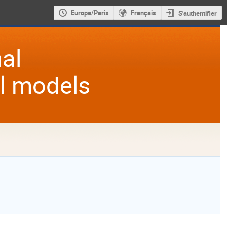
Europe/Paris
Français
S'authentifier
al
al models