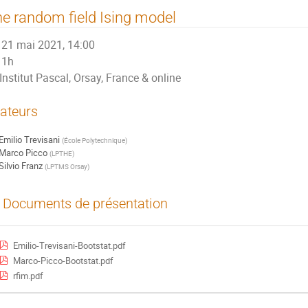
e random field Ising model
21 mai 2021, 14:00
1h
Institut Pascal, Orsay, France & online
ateurs
Emilio Trevisani
(
École Polytechnique
)
Marco Picco
(
LPTHE
)
Silvio Franz
(
LPTMS Orsay
)
Documents de présentation
Emilio-Trevisani-Bootstat.pdf
Marco-Picco-Bootstat.pdf
rfim.pdf