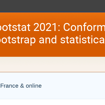
otstat 2021: Conform
otstrap and statistic
, France & online