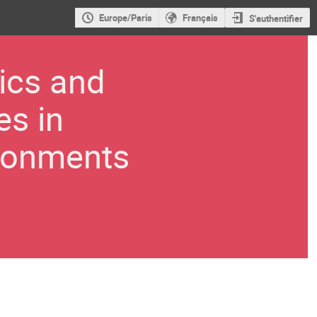
Europe/Paris
Français
S'authentifier
ics and
es in
ronments