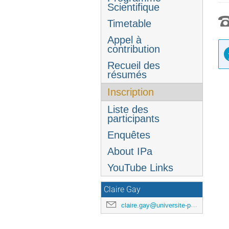
l'événement
Scientifique
Timetable
Appel à
contribution
Recueil des
résumés
Inscription
Liste des
participants
Enquêtes
About IPa
YouTube Links
Claire Gay
claire.gay@universite-paris-saclay.fr