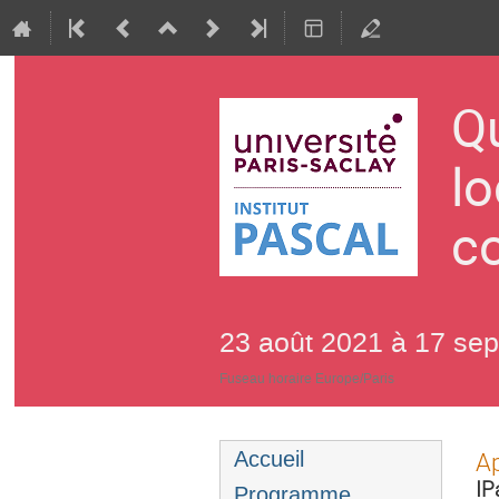
Q
lo
c
23 août 2021 à 17 se
Fuseau horaire Europe/Paris
Menu
Accueil
Ap
de
IP
Programme