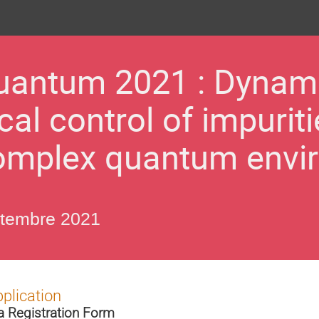
uantum 2021 : Dynam
cal control of impuriti
omplex quantum envi
ptembre 2021
plication
a Registration Form