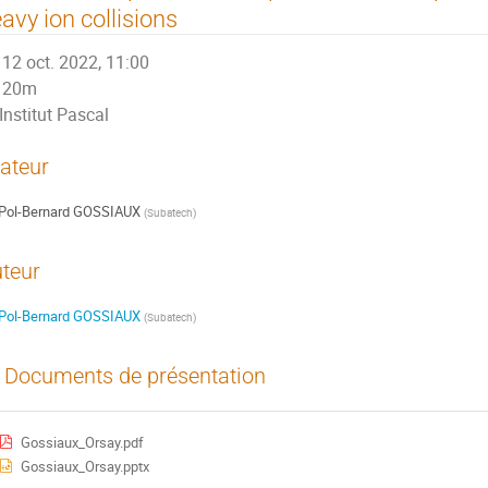
avy ion collisions
12 oct. 2022, 11:00
20m
Institut Pascal
ateur
Pol-Bernard GOSSIAUX
(
Subatech
)
teur
Pol-Bernard GOSSIAUX
(
Subatech
)
Documents de présentation
Gossiaux_Orsay.pdf
Gossiaux_Orsay.pptx