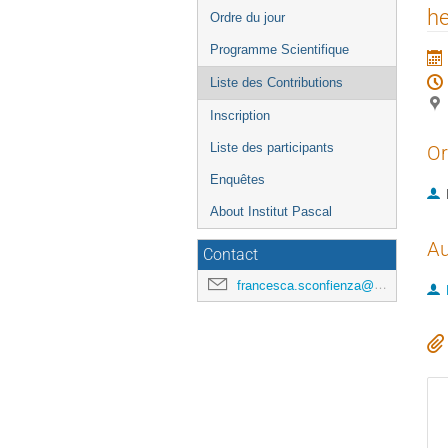
de
he
Ordre du jour
l'événement
Programme Scientifique
Liste des Contributions
Inscription
Liste des participants
Or
Enquêtes
About Institut Pascal
Au
Contact
francesca.sconfienza@universite-paris-saclay.fr