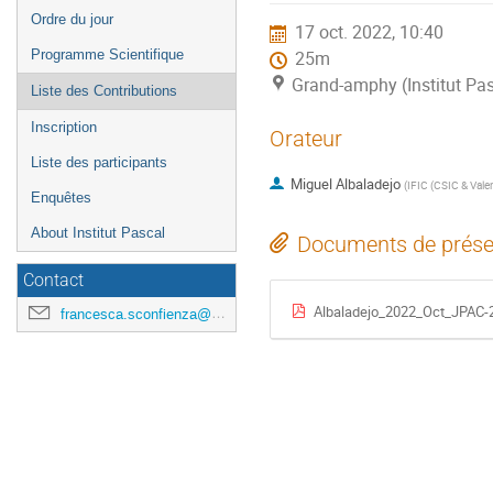
de
Ordre du jour
17 oct. 2022, 10:40
l'événement
Programme Scientifique
25m
Grand-amphy (Institut Pas
Liste des Contributions
Inscription
Orateur
Liste des participants
Miguel Albaladejo
(
IFIC (CSIC & Valen
Enquêtes
About Institut Pascal
Documents de prése
Contact
Albaladejo_2022_Oct_JPAC-2
francesca.sconfienza@universite-paris-saclay.fr