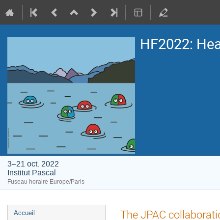
HF2022: Heav
3–21 oct. 2022
Institut Pascal
Fuseau horaire Europe/Paris
Menu
The JPAC collaborati
Accueil