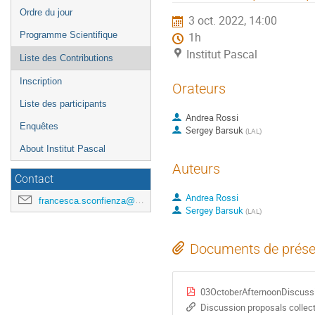
de
Ordre du jour
3 oct. 2022, 14:00
l'événement
Programme Scientifique
1h
Institut Pascal
Liste des Contributions
Inscription
Orateurs
Liste des participants
Andrea Rossi
Enquêtes
Sergey Barsuk
(
LAL
)
About Institut Pascal
Auteurs
Contact
Andrea Rossi
francesca.sconfienza@universite-paris-saclay.fr
Sergey Barsuk
(
LAL
)
Documents de prése
03OctoberAfternoonDiscuss
Discussion proposals collec