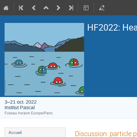
HF2022: Heav
3–21 oct. 2022
Institut Pascal
Fuseau horaire Europe/Paris
Menu
Discussion: particle 
Accueil