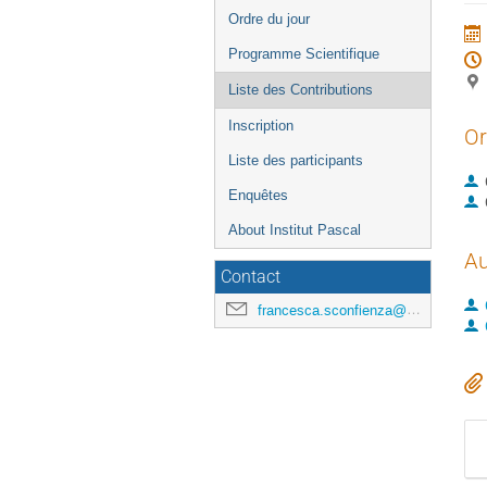
de
Ordre du jour
l'événement
Programme Scientifique
Liste des Contributions
Inscription
Or
Liste des participants
Enquêtes
About Institut Pascal
Au
Contact
francesca.sconfienza@universite-paris-saclay.fr