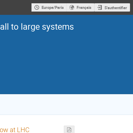
Europe/Paris
Français
S'authentifier
ll to large systems
low at LHC