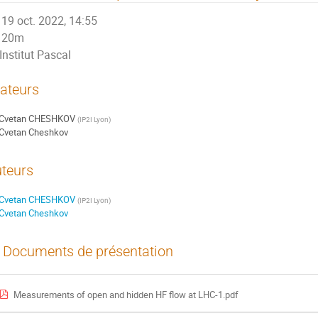
19 oct. 2022, 14:55
20m
Institut Pascal
ateurs
Cvetan CHESHKOV
(
IP2I Lyon
)
Cvetan Cheshkov
teurs
Cvetan CHESHKOV
(
IP2I Lyon
)
Cvetan Cheshkov
Documents de présentation
Measurements of open and hidden HF flow at LHC-1.pdf