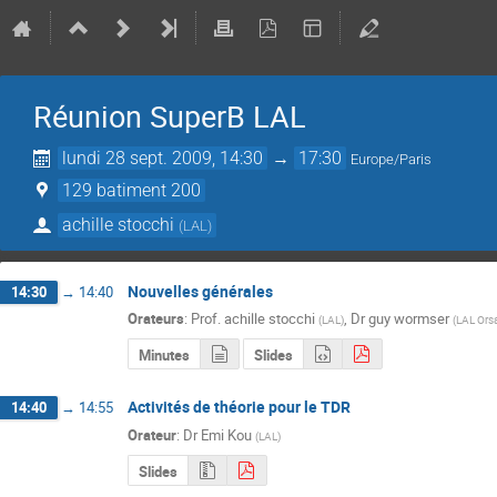
Réunion SuperB LAL
lundi 28 sept. 2009, 14:30
→
17:30
Europe/Paris
129 batiment 200
achille stocchi
(
LAL
)
Nouvelles générales
14:30
→
14:40
Orateurs
:
Prof.
achille stocchi
,
Dr
guy wormser
(
LAL
)
(
LAL Ors
Minutes
Slides
Activités de théorie pour le TDR
14:40
→
14:55
Orateur
:
Dr
Emi Kou
(
LAL
)
Slides