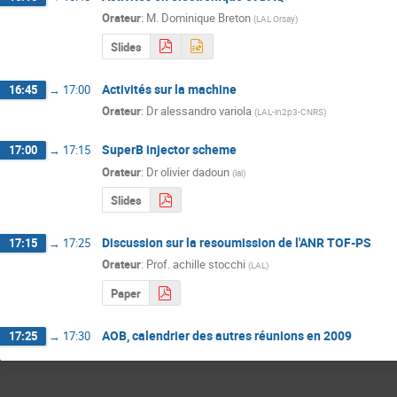
Orateur
:
M.
Dominique Breton
(
LAL Orsay
)
Slides
Activités sur la machine
16:45
→
17:00
Orateur
:
Dr
alessandro variola
(
LAL-in2p3-CNRS
)
SuperB injector scheme
17:00
→
17:15
Orateur
:
Dr
olivier dadoun
(
lal
)
Slides
Discussion sur la resoumission de l'ANR TOF-PS
17:15
→
17:25
Orateur
:
Prof.
achille stocchi
(
LAL
)
Paper
AOB, calendrier des autres réunions en 2009
17:25
→
17:30