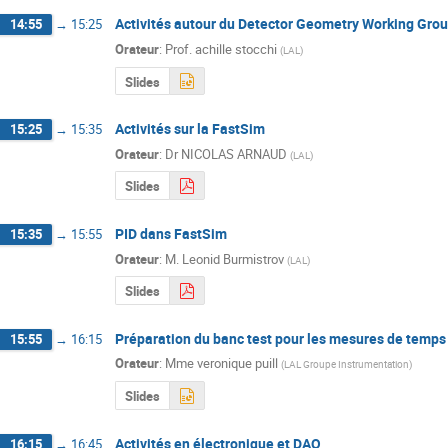
Activités autour du Detector Geometry Working Gro
14:55
→
15:25
Orateur
:
Prof.
achille stocchi
(
LAL
)
Slides
Activités sur la FastSim
15:25
→
15:35
Orateur
:
Dr
NICOLAS ARNAUD
(
LAL
)
Slides
PID dans FastSim
15:35
→
15:55
Orateur
:
M.
Leonid Burmistrov
(
LAL
)
Slides
Préparation du banc test pour les mesures de temp
15:55
→
16:15
Orateur
:
Mme
veronique puill
(
LAL Groupe Instrumentation
)
Slides
Activités en électronique et DAQ
16:15
→
16:45