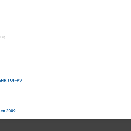
NRS
)
l'ANR TOF-PS
s en 2009