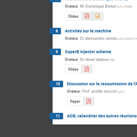
Orateur
:
M.
Dominique Breton
(
LAL Orsay
)
Slides
Activités sur la machine
8
Orateur
:
Dr
alessandro variola
(
LAL-in2p3-C
SuperB injector scheme
9
Orateur
:
Dr
olivier dadoun
(
lal
)
Slides
Discussion sur la resoumission de 
10
Orateur
:
Prof.
achille stocchi
(
LAL
)
Paper
AOB, calendrier des autres réunion
11