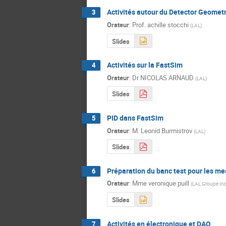
Activités autour du Detector Geomet
3
Orateur
:
Prof.
achille stocchi
(
LAL
)
Slides
Activités sur la FastSim
4
Orateur
:
Dr
NICOLAS ARNAUD
(
LAL
)
Slides
PID dans FastSim
5
Orateur
:
M.
Leonid Burmistrov
(
LAL
)
Slides
Préparation du banc test pour les m
6
Orateur
:
Mme
veronique puill
(
LAL Groupe In
Slides
Activités en électronique et DAQ
7