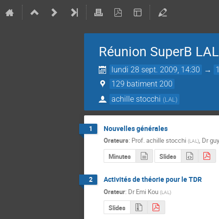
Réunion SuperB LAL
lundi 28 sept. 2009, 14:30
→
129 batiment 200
achille stocchi
(
LAL
)
Nouvelles générales
1
Orateurs
:
Prof.
achille stocchi
,
Dr
gu
(
LAL
)
Minutes
Slides
Activités de théorie pour le TDR
2
Orateur
:
Dr
Emi Kou
(
LAL
)
Slides