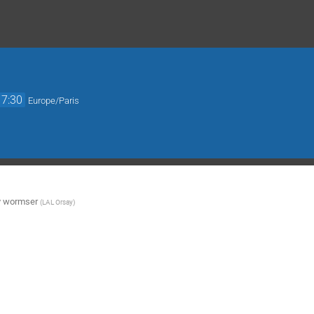
17:30
Europe/Paris
y wormser
(
LAL Orsay
)