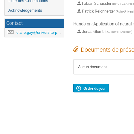
Liste des Contributions
Fabian Schüssler
(
IRFU / CEA Pari
Acknowledgements
Patrick Reichherzer
(
Ruhr-Univers
Contact
Hands-on: Application of neural
Jonas Glombitza
(
RWTH Aachen
)
claire.gay@universite-paris-saclay.fr
Documents de prése
Aucun document.
Ordre du jour