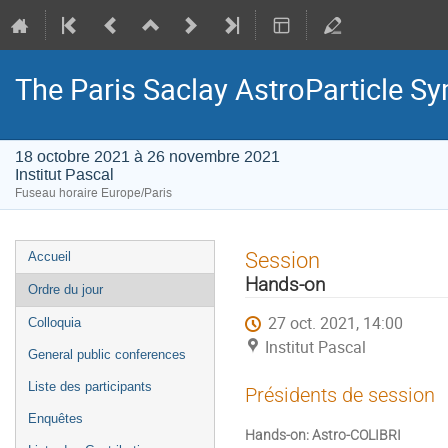
The Paris Saclay AstroParticle 
18 octobre 2021 à 26 novembre 2021
Institut Pascal
Fuseau horaire Europe/Paris
Menu
Session
Accueil
de
Hands-on
Ordre du jour
l'événement
27 oct. 2021, 14:00
Colloquia
Institut Pascal
General public conferences
Liste des participants
Présidents de session
Enquêtes
Hands-on: Astro-COLIBRI