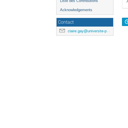
Liste des Contributions
Acknowledgements
Contact
claire.gay@universite-paris-saclay.fr