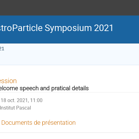
stroParticle Symposium 2021
21
ession
lcome speech and pratical details
18 oct. 2021, 11:00
Institut Pascal
Documents de présentation