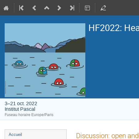
HF2022: Heav
3–21 oct. 2022
Institut Pascal
Fuseau horaire Europe/Paris
Menu
Discussion: open and
Accueil