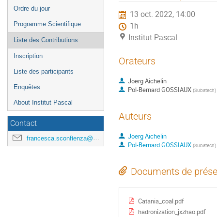
de
Ordre du jour
13 oct. 2022, 14:00
l'événement
Programme Scientifique
1h
Institut Pascal
Liste des Contributions
Inscription
Orateurs
Liste des participants
Joerg Aichelin
Enquêtes
Pol-Bernard GOSSIAUX
(
Subatech
)
About Institut Pascal
Auteurs
Contact
Joerg Aichelin
francesca.sconfienza@universite-paris-saclay.fr
Pol-Bernard GOSSIAUX
(
Subatech
)
Documents de prése
Catania_coal.pdf
hadronization_jxzhao.pdf