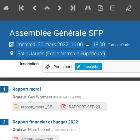
Assemblée Générale SFP
mercredi 30 mars 2022, 16:00
→
18:00
Europe/Paris
Salle Jaurès (Ecole Normale Supérieure)
Inscription
Participants
Inscription
Rapport moral
1
Orateur
:
Guy Wormser
(
Président de la SFP
)
rapport_moral_SFP.pptx
RAPPORT-SFP-2021-HD.pdf
Rapport financier et budget 2022
2
Orateur
:
Marc Leonetti
(
Trésorier de la SFP
)
AGSFP_Mars2022.pdf