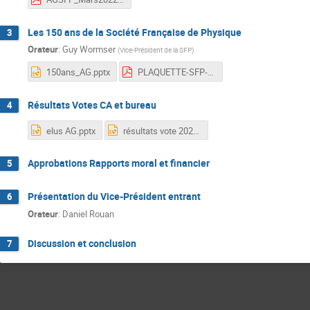
Les 150 ans de la Société Française de Physique
3
Orateur
:
Guy Wormser
(
Vice-Président de la SFP
)
150ans_AG.pptx
PLAQUETTE-SFP-APPEL-DE-FONDS-150ANS-HD.pdf
Résultats Votes CA et bureau
4
elus AG.pptx
résultats vote 2022.pptx
Approbations Rapports moral et financier
5
Présentation du Vice-Président entrant
6
Orateur
:
Daniel Rouan
Discussion et conclusion
7