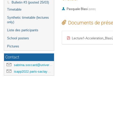
Bulletin #3 (posted 25/03)
Pasquale Blasi
(
GSSI
)
Timetable
Synthetic timetable (lectures
Documents de prése
only)
Liste des participants
Lecture1-Acceleration_Blasi
School posters
Pictures
Contact
sabrina.soccard@universite-paris-saclay.fr
isapp2022.paris-saclay@cea.fr