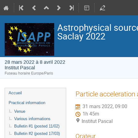
Astrophysical sourc
Saclay 2022
28 mars 2022 à 8 avril 2022
Institut Pascal
Fuseau horaire Europe/Paris
Menu
Particle acceleration
Accueil
de
Practical information
31 mars 2022, 09:00
l'événement
Venue
1h 45m
Various informations
Institut Pascal
Bulletin #1 (posted 11/02)
Bulletin #2 (posted 17/03)
Orateur