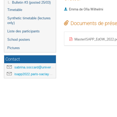
Bulletin #3 (posted 25/03)
Emma de Oña Wilhelmi
Timetable
Synthetic timetable (lectures
Documents de prése
only)
Liste des participants
MasterISAPP_EdOW_2022.p
School posters
Pictures
Contact
sabrina.soccard@universite-paris-saclay.fr
isapp2022.paris-saclay@cea.fr