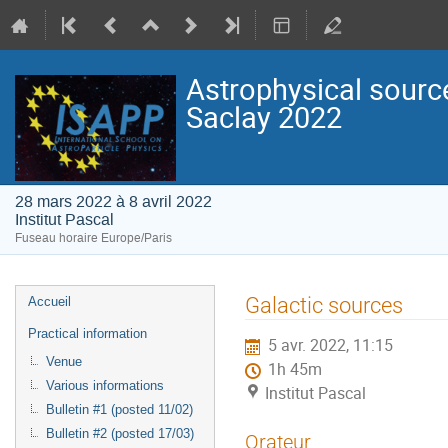
Astrophysical sourc
Saclay 2022
28 mars 2022 à 8 avril 2022
Institut Pascal
Fuseau horaire Europe/Paris
Menu
Galactic sources
Accueil
de
Practical information
5 avr. 2022, 11:15
l'événement
Venue
1h 45m
Various informations
Institut Pascal
Bulletin #1 (posted 11/02)
Bulletin #2 (posted 17/03)
Orateur