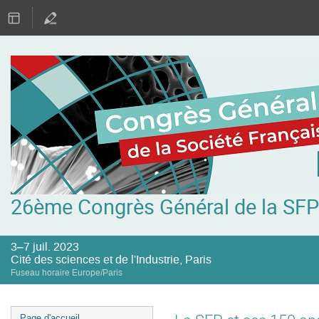
26ème Congrès Général de la SFP
3–7 juil. 2023
Cité des sciences et de l'Industrie, Paris
Fuseau horaire Europe/Paris
Menu
Page d'accueil