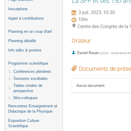
La SFP et ses 150 an
de
Inscriptions
3 juil. 2023, 10:30
l'événement
Appel à contributions
10m
Centre des Congrès de la Vi
Planning en un coup d'œil
Orateur
Planning détaillé
Info talks & posters
Daniel Rouan
(
LESIA - Observatoire de
Programme scientifique
Documents de prése
Conférences plénières
Sessions sociétales
Aucun document.
Tables rondes de
prospective
Mini-colloques
Rencontres Enseignement et
Didactique de la Physique
Exposition Culture
Scientifique