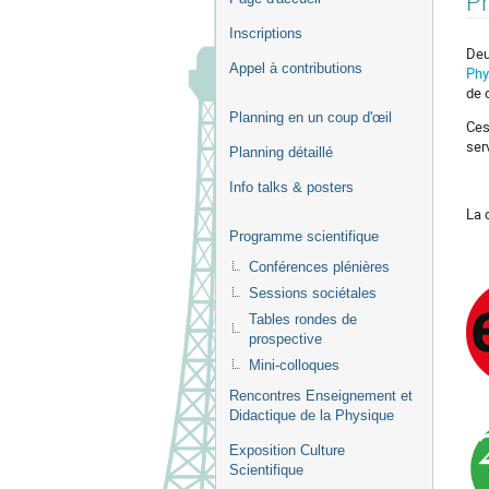
Pr
de
Inscriptions
l'événement
Deu
Appel à contributions
Phy
de 
Planning en un coup d'œil
Ces
ser
Planning détaillé
Info talks & posters
La 
Programme scientifique
Conférences plénières
Sessions sociétales
Tables rondes de
prospective
Mini-colloques
Rencontres Enseignement et
Didactique de la Physique
Exposition Culture
Scientifique