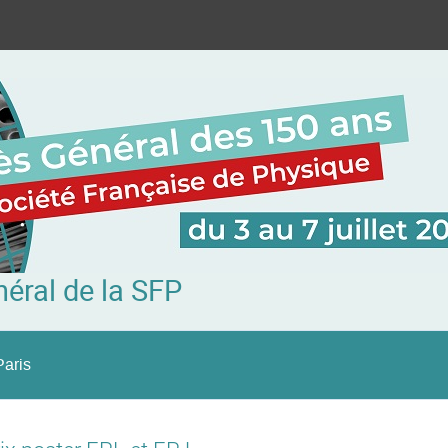
éral de la SFP
Paris