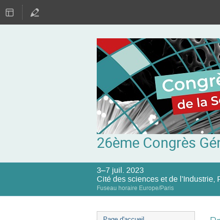
26ème Congrès Gén
3–7 juil. 2023
Cité des sciences et de l'Industrie, 
Fuseau horaire Europe/Paris
Menu
Page d'accueil