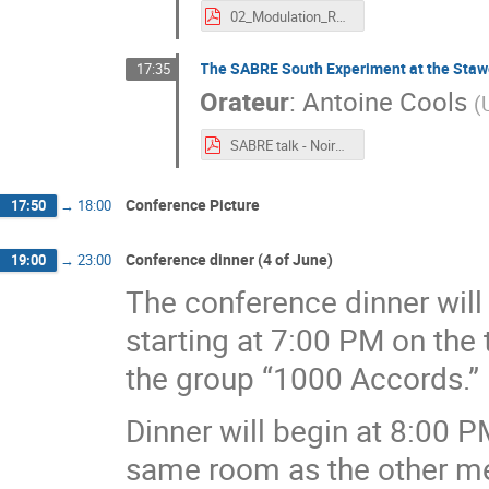
02_Modulation_Reindl_2026_v1.pdf
The SABRE South Experiment at the Stawe
17:35
Orateur
:
Antoine Cools
(
SABRE talk - Noirmoutier 2026.pdf
Conference Picture
17:50
→
18:00
Conference dinner (4 of June)
19:00
→
23:00
The conference dinner will
starting at 7:00 PM on the
the group “1000 Accords.”
Dinner will begin at 8:00 P
same room as the other me