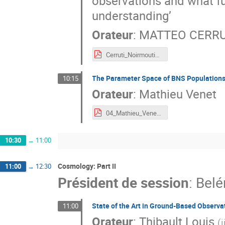
observations and what fu
understanding’
Orateur
:
MATTEO CERRU
Cerruti_Noirmoutier.pdf
The Parameter Space of BNS Populations
10:15
Orateur
:
Mathieu Venet
04_Mathieu_Venet.pdf
10:30
→
11:00
Cosmology: Part II
11:00
→
12:30
Président de session
:
Belé
State of the Art in Ground-Based Observ
11:00
Orateur
:
Thibault Louis
(