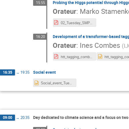
Probing the Higgs potential through Higg
15:55
Orateur
:
Marko Stamenk
02_Tuesday_SMPart2_02_StamenkovicMarko-HiggsPotential.pdf
Development of a transformer-based tagger
16:20
Orateur
:
Ines Combes
(
I
htt_tagging_combes_noirmoutier.pdf
Social event
16:35
→
19:35
Social_event_Tuesday_2June.pptx
Day dedicated to climate science and a focus on two 
09:00
→
20:35