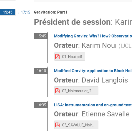
Gravitation: Part I
15:45
→
17:15
Président de session
:
Kari
Modifying Gravity: Why? How? Observatio
15:45
Orateur
:
Karim Noui
(
IJCL
01_Noui.pdf
Modified Gravity: application to Black H
16:10
Orateur
:
David Langlois
02_Noirmoutier_26.pdf
LISA: Instrumentation and on-ground test
16:35
Orateur
:
Etienne Savalle
03_SAVALLE_Noirmoutier_Lite.pdf