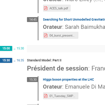
ACES_talk.pdf
Searching for Short Unmodelled Gravitat
14:45
Orateur
:
Sarah Baimukh
04_burst_presentaiton.pdf
15:00
→
15:30
Standard Model: Part II
15:30
→
16:35
Président de session
:
Fran
Higgs boson properties at the LHC
15:30
Orateur
:
Emanuele Di M
01_Tuesday_SMPart2_01_DiMarcoEmanuele-HiggsProperties.pdf