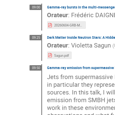
Gamma-ray bursts in the multi-messenge
09:00
Orateur
:
Frédéric DAIGN
20260604-GRB-MM-Daigne.pdf
Dark Matter Inside Neutron Stars: A Hidd
09:25
Orateur
:
Violetta Sagun
(
Sagun.pdf
Gamma-ray emission from supermassive b
09:50
Jets from supermassive 
in particular they repres
sources. In this talk, I 
emission from SMBH jets,
work in these environmen