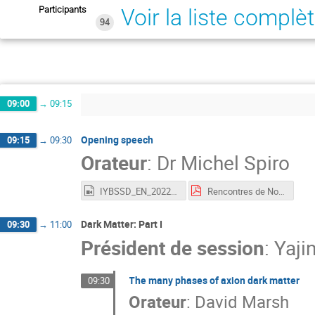
Participants
Voir la liste complè
94
09:00
→
09:15
Opening speech
09:15
→
09:30
Orateur
:
Dr
Michel Spiro
IYBSSD_EN_20221107.mp4
Rencontres de Noirmoutier 2026.pdf
Dark Matter: Part I
09:30
→
11:00
Président de session
:
Yaji
The many phases of axion dark matter
09:30
Orateur
:
David Marsh