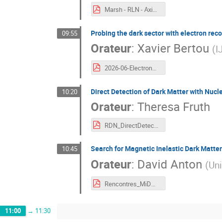
Marsh - RLN - Axions.pdf
Probing the dark sector with electron reco
09:55
Orateur
:
Xavier Bertou
(
I
2026-06-ElectronRecoil-Noirmoutier-Bertou.pdf
Direct Detection of Dark Matter with Nucl
10:20
Orateur
:
Theresa Fruth
RDN_DirectDetection_Fruth.pdf
Search for Magnetic Inelastic Dark Matt
10:45
Orateur
:
David Anton
(
Uni
Rencontres_MiDM.pdf
11:00
→
11:30