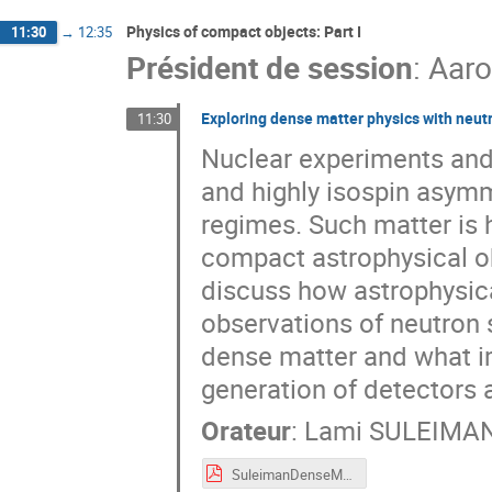
Physics of compact objects: Part I
11:30
→
12:35
Président de session
:
Aaro
Exploring dense matter physics with neut
11:30
Nuclear experiments and 
and highly isospin asymm
regimes. Such matter is 
compact astrophysical obj
discuss how astrophysic
observations of neutron 
dense matter and what i
generation of detectors 
Orateur
:
Lami SULEIMA
SuleimanDenseMatter.pdf