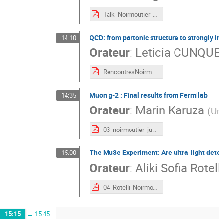
Talk_Noirmoutier_25min_v3_w_tr.pdf
QCD: from partonic structure to strongly 
14:10
Orateur
:
Leticia CUNQ
RencontresNoirmoutier.pdf
Muon g-2 : Final results from Fermilab
14:35
Orateur
:
Marin Karuza
(
Un
03_noirmoutier_june_mk_2026.pdf
The Mu3e Experiment: Are ultra-light dete
15:00
Orateur
:
Aliki Sofia Rotel
04_Rotelli_Noirmoutier_2026.pdf
15:15
→
15:45