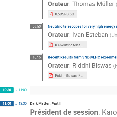
Orateur
:
Thomas Müller
02-DSNB.pdf
Neutrino telescopes for very high energy
09:50
Orateur
:
Ivan Esteban
(
Un
03-Neutrino telescopes.pdf
Recent Results form SND@LHC experime
10:15
Orateur
:
Riddhi Biswas
(
Riddhi_Biswas_RdN.pdf
10:30
→
11:00
Dark Matter: Part III
11:00
→
12:30
Président de session
:
Karo