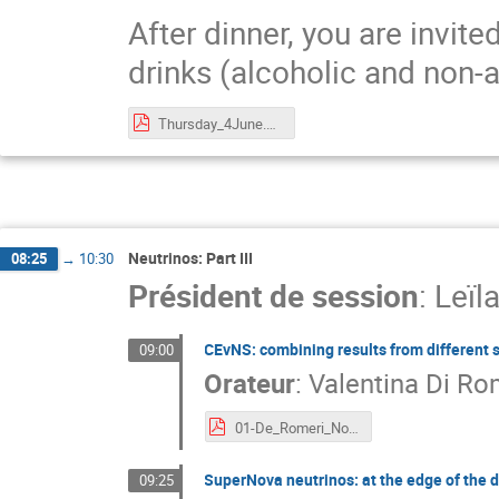
After dinner, you are invite
drinks (alcoholic and non-a
Thursday_4June.pdf
Neutrinos: Part III
08:25
→
10:30
Président de session
:
Leïl
CEvNS: combining results from different 
09:00
Orateur
:
Valentina Di Ro
01-De_Romeri_Noirmoutier.pdf
SuperNova neutrinos: at the edge of the 
09:25