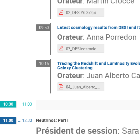
Orateur
:
Martin Crocce
02_DES Y6 3x2pt Results Crocce v2.pdf
Latest cosmology results from DESI and i
09:50
Orateur
:
Anna Porredon
03_DESIcosmology_Anna_Porredon.pdf
Tracing the Redshift and Luminosity Evol
10:15
Galaxy Clustering
Orateur
:
Juan Alberto C
04_Juan_Alberto_Cano_slides.pdf
10:30
→
11:00
Neutrinos: Part I
11:00
→
12:30
Président de session
:
Sara