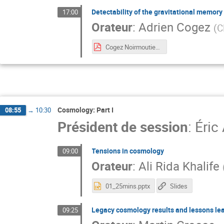
Detectability of the gravitational memory
17:00
Orateur
:
Adrien Cogez
(
C
Cogez Noirmoutier - memory with LISA_animless.pdf
Cosmology: Part I
08:55
→
10:30
Président de session
:
Éric
Tensions in cosmology
09:00
Orateur
:
Ali Rida Khalife
01_25mins.pptx
Slides
Legacy cosmology results and lessons le
09:25