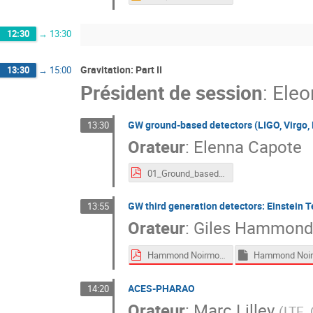
12:30
→
13:30
Gravitation: Part II
13:30
→
15:00
Président de session
:
Eleo
GW ground-based detectors (LIGO, Virgo,
13:30
Orateur
:
Elenna Capote
01_Ground_based_GW_detectors.pdf
GW third generation detectors: Einstein 
13:55
Orateur
:
Giles Hammon
Hammond Noirmoutier 2026.pdf
ACES-PHARAO
14:20
Orateur
:
Marc Lilley
(
LTE,