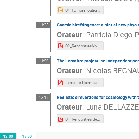
01-TL_noirmoutier_powerpoint.pptx
Cosmic birefringence: a hint of new phys
11:25
Orateur
:
Patricia Diego-
02_RencontresNoirmoutier -- Patricia Diego.pdf
The Lemaitre project: an independent per
11:50
Orateur
:
Nicolas REGNA
Lemaitre Noirmoutier 2026.pdf
Realistic simulations for cosmology with
12:15
Orateur
:
Luna DELLAZZE
04_Rencontres de Noirmoutier - Luna Dellazzeri.pdf
12:30
→
13:30