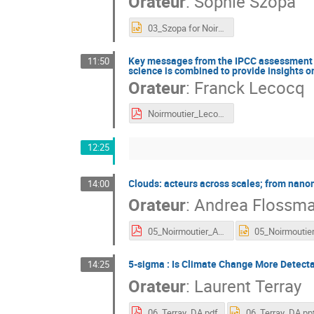
Orateur
:
Sophie Szopa
03_Szopa for Noirmoutier_35Min_ENG.pptx
Key messages from the IPCC assessment o
11:50
science is combined to provide insights o
Orateur
:
Franck Lecocq
Noirmoutier_Lecocq_main_presentation_2026_06_03.pdf
12:25
Clouds: acteurs across scales; from nano
14:00
Orateur
:
Andrea Flossm
05_Noirmoutier_AFlossmann.pdf
5-sigma : Is Climate Change More Detecta
14:25
Orateur
:
Laurent Terray
06_Terray_DA.pdf
06_Terray_DA.pp