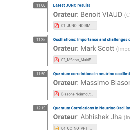
Latest JUNO results
11:00
Orateur
:
Benoit VIAUD
(
C
01_JUNO_NOIRMOUTIER_VIAUD.pdf
Oscillations: importance and challenges 
11:25
Orateur
:
Mark Scott
(
Impe
02_MScott_MultiExperiment_Noirmoutier.pdf
Quantum correlations in neutrino oscillat
11:50
Orateur
:
Massimo Blaso
Blasone Noirmoutier 26.pdf
Quantum Correlations in Neutrino Oscilla
12:15
Orateur
:
Abhishek Jha
(
I
04_QC_NO_PPT_AKJ_France.pptx