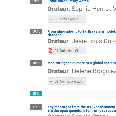
Some introductory words
09:00
Orateur
:
Sophie Henrot-V
00_Intro_Sophie_Climate.pdf
From atmospheric to Earth system model: 
09:15
changes
Orateur
:
Jean-Louis Duf
01_Dufresne_Clim_model_Noirmoutier.pdf
Monitoring the climate at a global scale w
10:05
Orateur
:
Helene Brognie
02_Noirmoutier2026_Brogniez.pdf
10:55
Key messages from the IPCC assessment of
11:15
are the open questions for the next asse