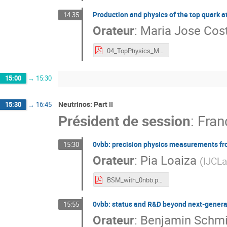
Production and physics of the top quark a
14:35
Orateur
:
Maria Jose Cos
04_TopPhysics_MJCosta_04.06.2026.pdf
15:00
→
15:30
Neutrinos: Part II
15:30
→
16:45
Président de session
:
Fran
0νbb: precision physics measurements f
15:30
Orateur
:
Pia Loaiza
(
IJCLa
BSM_with_0nbb.pdf
0νbb: status and R&D beyond next-genera
15:55
Orateur
:
Benjamin Schm