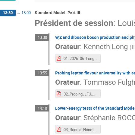
Standard Model: Part III
13:30
→
15:00
Président de session
:
Loui
W,Z and diboson boson production and ph
13:30
Orateur
:
Kenneth Long
(
I
01_2026_06_Long_Noirmoutier.pdf
Probing lepton flavour universality with 
13:55
Orateur
:
Tommaso Fulg
02_Probing_LFU_with_semileptonic_bdecays_TF.pdf
Lower-energy tests of the Standard Mode
14:10
Orateur
:
Stéphanie ROC
03_Roccia_Noirmoutier2026.pdf