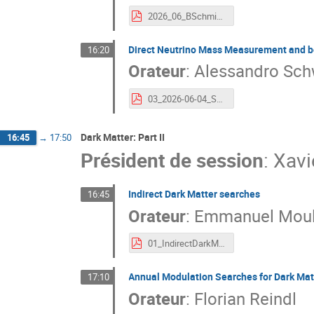
2026_06_BSchmidt_Complete_Noirmoutier_DBD_PresentAndFuture.pdf
Direct Neutrino Mass Measurement and b
16:20
Orateur
:
Alessandro Sc
03_2026-06-04_Schwemmer_DirectNeutrinoMassAndBeyondWithKATRIN.pdf
Dark Matter: Part II
16:45
→
17:50
Président de session
:
Xavi
Indirect Dark Matter searches
16:45
Orateur
:
Emmanuel Moul
01_IndirectDarkMatter_RdN2026_EM.pdf
Annual Modulation Searches for Dark Matt
17:10
Orateur
:
Florian Reindl