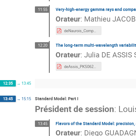
Very-high-energy gamma rays and compact
11:55
Orateur
:
Mathieu JACO
deNaurois_Compact_Objects.pdf
The long-term multi-wavelength variabili
12:20
Orateur
:
Julia DE ASSIS
deAssis_PKS0625.pdf
12:35
→
13:45
Standard Model: Part I
13:45
→
15:15
Président de session
:
Loui
Flavors of the Standard Model: precision
13:45
Orateur
:
Diego GUADAG