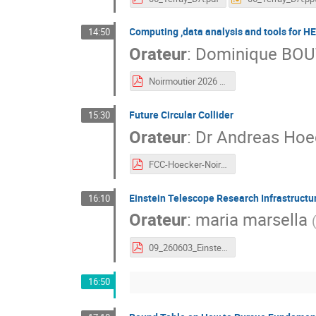
Computing ,data analysis and tools for 
14:50
Orateur
:
Dominique BO
Noirmoutier 2026 Computing-Final.pdf
Future Circular Collider
15:30
Orateur
:
Dr
Andreas Hoe
FCC-Hoecker-Noirmoutier-3Jun2026.pdf
Einstein Telescope Research Infrastructu
16:10
Orateur
:
maria marsella
09_260603_EinsteinTelescope_Marsella.pdf.pdf
16:50