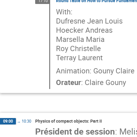
Round Table on How to Pursue Fundament
17:10
With:
Dufresne Jean Louis
Hoecker Andreas
Marsella Maria
Roy Christelle
Terray Laurent
Animation: Gouny Claire
Orateur
:
Claire Gouny
Physics of compact objects: Part II
09:00
→
10:30
Président de session
:
Meli